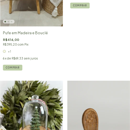
COMPRAR
Pufe em Madeira e Bouclé
R$416,00
R$395,20
com
Pix
+1
6
x de
R$69,33
sem juros
COMPRAR