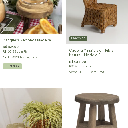
ESGOTADO
Banqueta Redonda Madeira
R$169,00
Cadeira Miniatura em Fibra
R$160,55
com
Pix
Natural - Modelo 5
6
x de
R$28,17
sem juros
R$489,00
R$464,55
com
Pix
COMPRAR
6
x de
R$81,50
sem juros