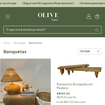
a!
| Pague com PIX e garanta 5% de desconto |
| Enviamos para todo o Brasil |
0
Início
.
Decoração
.
Banquetas
Banquetas
FILTRAR
Banquetas Alongadas em
Madeira
R$189,00
R$179,55
com
Pix
6
x de
R$31,50
sem juros