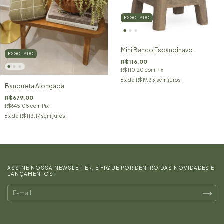
ESGOTADO
Mini Banco Escandinavo
ESGOTADO
R$116,00
R$110,20
com
Pix
6
x de
R$19,33
sem juros
Banqueta Alongada
R$679,00
R$645,05
com
Pix
6
x de
R$113,17
sem juros
ASSINE NOSSA NEWSLETTER, E FIQUE POR DENTRO DAS NOVIDADES E
LANÇAMENTOS!