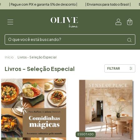
PIX e garanta 5% de desconto |
| Enviamos para todo o Brasil |
Entre, e sinta-se e
0
Início
.
Livros - Seleção Especial
Livros - Seleção Especial
FILTRAR
ESGOTADO