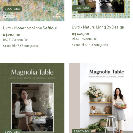
ESGOTADO
ESGOTADO
Livro - Natural Living By Design
Livro - Monet por Anne Sefrioui
R$465,00
R$286,00
R$441,75
com
Pix
R$271,70
com
Pix
6
x de
R$77,50
sem juros
6
x de
R$47,67
sem juros
ESGOTADO
ESGOTADO