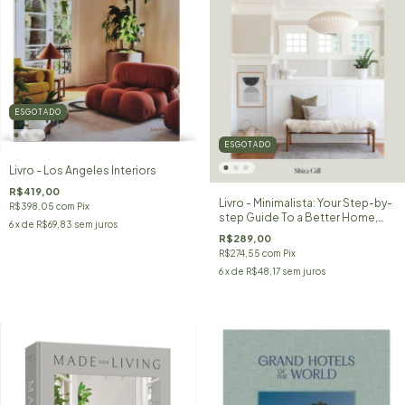
ESGOTADO
ESGOTADO
Livro - Los Angeles Interiors
R$419,00
Livro - Minimalista: Your Step-by-
R$398,05
com
Pix
step Guide To a Better Home,
6
x de
R$69,83
sem juros
Wardrobe, And Life
R$289,00
R$274,55
com
Pix
6
x de
R$48,17
sem juros