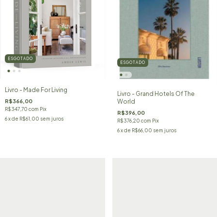
ESGOTADO
ESGOTADO
Livro - Made For Living
Livro - Grand Hotels Of The
World
R$366,00
R$347,70
com
Pix
R$396,00
6
x de
R$61,00
sem juros
R$376,20
com
Pix
6
x de
R$66,00
sem juros