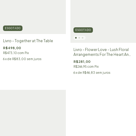
ESGOTADO
ESGOTADO
Livro - Together at The Table
R$498,00
Livro - Flower Love - Lush Floral
R$473,10
com
Pix
Arrangements For The Heart And
Home
6
x de
R$83,00
sem juros
R$281,00
R$266,95
com
Pix
6
x de
R$46,83
sem juros