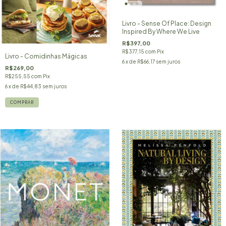
Livro - Sense Of Place: Design
Inspired By Where We Live
R$397,00
R$377,15
com
Pix
Livro - Comidinhas Mágicas
6
x de
R$66,17
sem juros
R$269,00
R$255,55
com
Pix
6
x de
R$44,83
sem juros