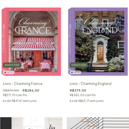
ESGOTADO
ESGOTADO
Livro - Charming France
Livro - Charming England
R$379,00
R$286,00
R$379,00
R$271,70
com
Pix
R$360,05
com
Pix
6
x de
R$47,67
sem juros
6
x de
R$63,17
sem juros