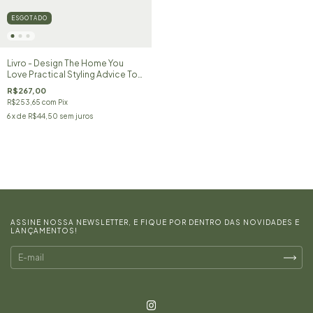
ESGOTADO
Livro - Design The Home You
Love Practical Styling Advice To
Make The Most Of Your
R$267,00
R$253,65
com
Pix
6
x de
R$44,50
sem juros
ASSINE NOSSA NEWSLETTER, E FIQUE POR DENTRO DAS NOVIDADES E
LANÇAMENTOS!