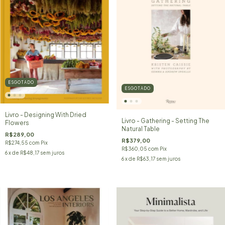
ESGOTADO
ESGOTADO
Livro - Designing With Dried
Livro - Gathering - Setting The
Flowers
Natural Table
R$289,00
R$379,00
R$274,55
com
Pix
R$360,05
com
Pix
6
x de
R$48,17
sem juros
6
x de
R$63,17
sem juros