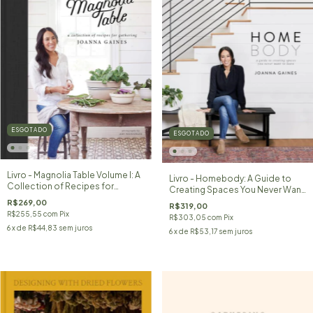
ESGOTADO
ESGOTADO
Livro - Magnolia Table Volume I: A
Livro - Homebody: A Guide to
Collection of Recipes for
Creating Spaces You Never Want
Gathering
to Leave
R$269,00
R$319,00
R$255,55
com
Pix
R$303,05
com
Pix
6
x de
R$44,83
sem juros
6
x de
R$53,17
sem juros