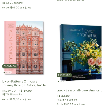
R$376,20
com
Pix
6
x de
R$66,00
sem juros
ESGOTADO
ESGOTADO
Livro - Patterns Of India: a
Journey Through Colors, Textiles,
And The Vibrancy of
Livro - Seasonal Flower Arranging
R$269,00
R$189,00
R$179,55
com
Pix
R$251,00
6
x de
R$31,50
sem juros
R$238,45
com
Pix
6
x de
R$41,83
sem juros