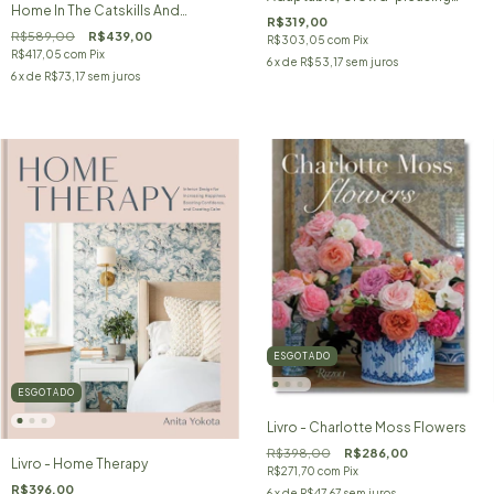
Home In The Catskills And
Recipes
R$319,00
Hudson Valley
R$589,00
R$439,00
R$303,05
com
Pix
R$417,05
com
Pix
6
x de
R$53,17
sem juros
6
x de
R$73,17
sem juros
ESGOTADO
ESGOTADO
Livro - Charlotte Moss Flowers
R$398,00
R$286,00
Livro - Home Therapy
R$271,70
com
Pix
R$396,00
6
x de
R$47,67
sem juros