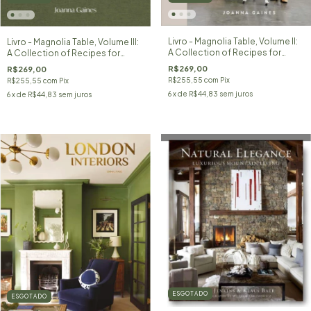
Livro - Magnolia Table, Volume II:
Livro - Magnolia Table, Volume III:
A Collection of Recipes for
A Collection of Recipes for
Gathering
Gathering
R$269,00
R$269,00
R$255,55
com
Pix
R$255,55
com
Pix
6
x de
R$44,83
sem juros
6
x de
R$44,83
sem juros
ESGOTADO
ESGOTADO