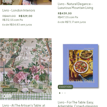
Livro - Natural Elegance -
Luxurious Mountain Living
Livro - London Interiors
R$439,00
R$469,00
R$329,00
R$417,05
com
Pix
R$312,55
com
Pix
6
x de
R$73,17
sem juros
6
x de
R$54,83
sem juros
ESGOTADO
ESGOTADO
Livro - For The Table: Easy,
Livro - At The Artisan's Table: at
Adaptable, Crowd-pleasing