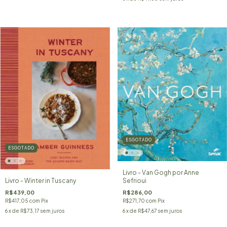
ESGOTADO
ESGOTADO
Livro - Van Gogh por Anne
Sefrioui
Livro - Winter in Tuscany
R$286,00
R$439,00
R$271,70
com
Pix
R$417,05
com
Pix
6
x de
R$47,67
sem juros
6
x de
R$73,17
sem juros