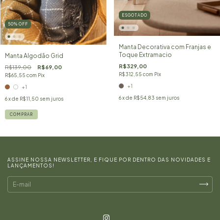
ESGOTADO
50
%
OFF
Manta Decorativa com Franjas e
Toque Extramacio
Manta Algodão Grid
R$329,00
R$139,00
R$69,00
R$312,55
com
Pix
R$65,55
com
Pix
+1
+1
6
x de
R$54,83
sem juros
6
x de
R$11,50
sem juros
COMPRAR
ASSINE NOSSA NEWSLETTER, E FIQUE POR DENTRO DAS NOVIDADES E
LANÇAMENTOS!