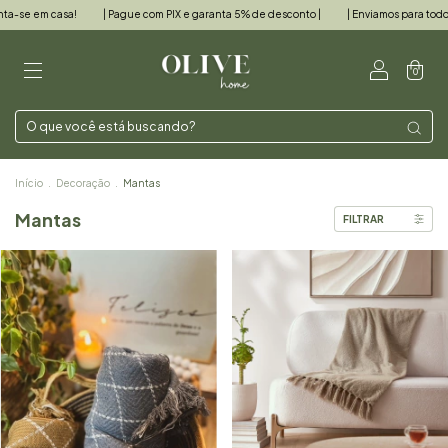
ta-se em casa!
| Pague com PIX e garanta 5% de desconto |
| Enviamos para todo o 
0
Início
.
Decoração
.
Mantas
Mantas
FILTRAR