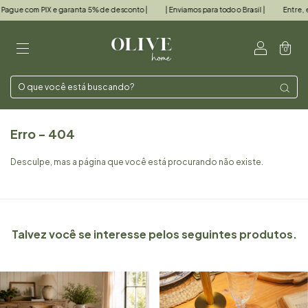
gue com PIX e garanta 5% de desconto |
| Enviamos para todo o Brasil |
Entre, e s
0
Erro - 404
Desculpe, mas a página que você está procurando não existe.
Talvez você se interesse pelos seguintes produtos.