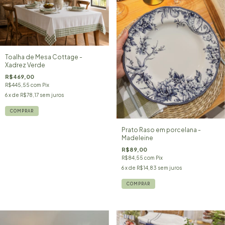
Toalha de Mesa Cottage -
Xadrez Verde
R$469,00
R$445,55
com
Pix
6
x de
R$78,17
sem juros
Prato Raso em porcelana -
Madeleine
R$89,00
R$84,55
com
Pix
6
x de
R$14,83
sem juros