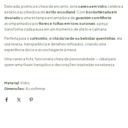
Delicada, poética e cheia de encanto, esta
caneca em vidro
celebra a
estética acolhedora do
estilo woodland
. Com
borda filetada em
dourado
e uma estampa encantadora de
guaxinim com filhote
,
acompanhados por
flores e folhas em tons outonais
, a peça
transforma cada pausa em um momento de afeto e calmaria.
Perfeita para o
cafezinho, o chá da tarde ou bebidas quentinhas
, ela
une leveza, transparência e detalhes refinados, criando uma
experiência doce e aconchegante à mesa.
Uma caneca fofa, funcional e cheia de personalidade — ideal para
quem ama rituais tranquilos e decorações inspiradas na natureza.
Material:
Vidro
Dimensões:
A confirmar