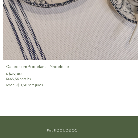
Caneca em Porcelana - Madeleine
R$69,00
R$65,55
com
Pix
6
x de
R$11,50
sem juros
FALE CONOSCO