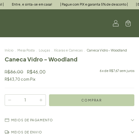
 em casa!
| Pague com PIX e garanta 5% de desconto |
| Enviamos para todo o Brasil
0
Início
.
Mesa Posta
.
Louças
.
Xícaras e Canecas
.
Caneca Vidro - Woodland
Caneca Vidro - Woodland
R$86,00
R$46,00
6
x de
R$7,67
sem juros
R$43,70
com
Pix
MEIOS DE PAGAMENTO
MEIOS DE ENVIO