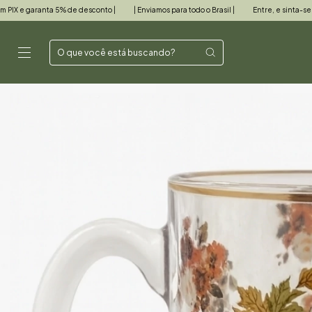
sconto |
| Enviamos para todo o Brasil |
Entre, e sinta-se em casa!
| Pague co