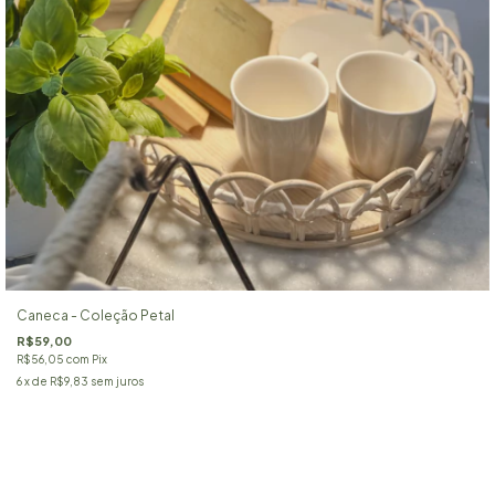
Caneca - Coleção Petal
R$59,00
R$56,05
com
Pix
6
x de
R$9,83
sem juros