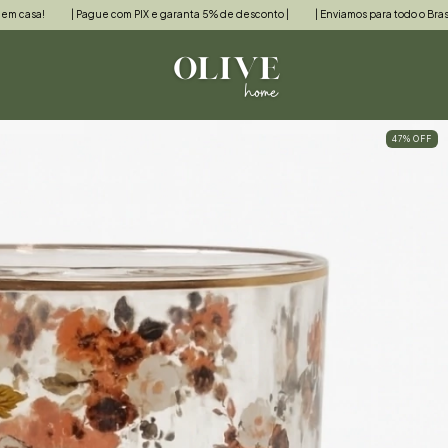
m PIX e garanta 5% de desconto |
| Enviamos para todo o Brasil |
Entre, e sinta-se
47
%
OFF