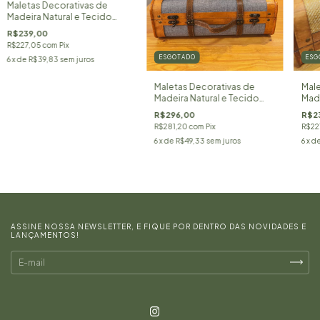
Maletas Decorativas de
Madeira Natural e Tecido
Marrom Linho
R$239,00
R$227,05
com
Pix
ESGOTADO
ESG
6
x de
R$39,83
sem juros
Maletas Decorativas de
Male
Madeira Natural e Tecido
Made
Cinza Linho
R$296,00
R$2
R$281,20
com
Pix
R$22
6
x de
R$49,33
sem juros
6
x d
ASSINE NOSSA NEWSLETTER, E FIQUE POR DENTRO DAS NOVIDADES E
LANÇAMENTOS!