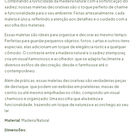
Combinando a rusticidade da madeira natural com a sofisticação do
xadrez, nossas maletas decorativas são o toque perfeito de charme
e funcionalidade para o seu ambiente. Feitas artesanalmente, cada
maleta é única, refletindo a atenção aos detalhes e o cuidado com a
escolha dos materiais.
Essas maletas são ideais para organizar e decorar ao mesmo tempo.
Perfeitas para guardar pequenos objetos, fotos, cartas e outros itens
especiais, elas adicionam um toque de elegância rústica a qualquer
cômodo. O contraste entre a madeira natural e o xadrez atemporaç
cria um visual harmonioso e acolhedor, que se adapta facilmente a
diversos estilos de decoração, desde o farmhouse até o
contemporâneo.
Além de práticas, essas maletas decorativas são verdadeiras peças
de destaque, que podem ser exibidas em prateleiras, mesas de
centro ou até mesmo empilhadas no chão, compondo um visual
charmoso e organizado. Uma escolha que alia beleza e
funcionalidade, trazendo um toque de natureza e aconchego ao seu
lar.
Material:
Madeira Natural
Dimensões: