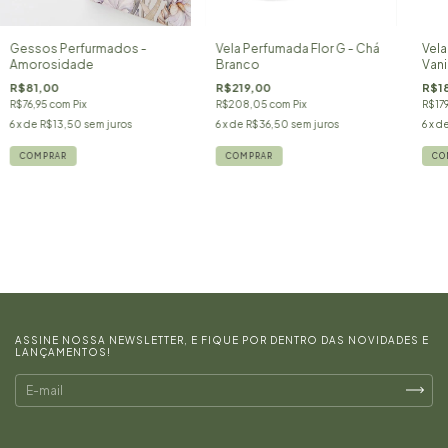
Gessos Perfurmados -
Vela Perfumada Flor G - Chá
Vela
Amorosidade
Branco
Vani
R$81,00
R$219,00
R$1
R$76,95
com
Pix
R$208,05
com
Pix
R$17
6
x de
R$13,50
sem juros
6
x de
R$36,50
sem juros
6
x d
COMPRAR
ASSINE NOSSA NEWSLETTER, E FIQUE POR DENTRO DAS NOVIDADES E
LANÇAMENTOS!