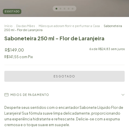
ESGOTADO
Início
.
Dia das Mães
.
Mães que adoram florir e perfurmar a Casa
.
Saboneteira
250 ml - Flor de Laranjeira
Saboneteira 250 ml - Flor de Laranjeira
R$149,00
6
x de
R$24,83
sem juros
R$141,55
com
Pix
MEIOS DE PAGAMENTO
Desperte seus sentidos com o encantador Sabonete Líquido Flor de
Laranjeira! Sua fórmula suave limpa delicadamente, proporcionando
uma experiência hidratante e refrescante. Delicie-se com a espuma
cremosa e o toque suave em sua pele.