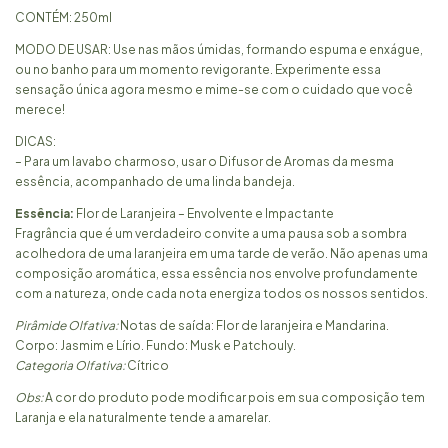
CONTÉM: 250ml
MODO DE USAR: Use nas mãos úmidas, formando espuma e enxágue,
ou no banho para um momento revigorante. Experimente essa
sensação única agora mesmo e mime-se com o cuidado que você
merece!
DICAS:
– Para um lavabo charmoso, usar o
Difusor de Aromas
da mesma
essência, acompanhado de uma linda bandeja.
Essência:
Flor de Laranjeira
– Envolvente e Impactante​
Fragrância que é um verdadeiro convite a uma pausa sob a sombra
acolhedora de uma laranjeira em uma tarde de verão. Não apenas uma
composição aromática, essa essência nos envolve profundamente
com a natureza, onde cada nota energiza todos os nossos sentidos.
Pirâmide Olfativa:
Notas de saída: Flor de laranjeira e Mandarina.
Corpo: Jasmim e Lírio. Fundo: Musk e Patchouly.
Categoria Olfativa:
​Cítrico
Obs:
A cor do produto pode modificar pois em sua composição tem
Laranja e ela naturalmente tende a amarelar.​