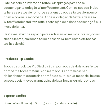
Este passeio de inverno se tornou a inspiração para nossa
aconchegante coleção Winter Wonderland. Com os nossos lindos
talheres e pratos de forno, os seus ensopados e tartes de inverno
ficam ainda mais saborosos. A nossa coleção de têxteis de mesa
Winter Wonderland traz aquela sensação de calor e aconchego à sua
mesa de jantar.
Desta vez, abrimos espaço para ainda mais animais de inverno, como
alces e lebres, em nosso forno e assadeira, bem como em nossas
toalhas de chá.
Produtos Pip Studio
Todos os produtos Pip Studio são importados da Holanda e feitos
com os melhores materiais do mercado. As porcelanas são
delicadamente decoradas com fio de ouro, o que impossibilita que
as peças sejam levadas à máquina de lavar louças ou microondas.
Especificações:
Dimensões: 11 cm (a) x 19 cm (l) x 9 cm (profundidade)