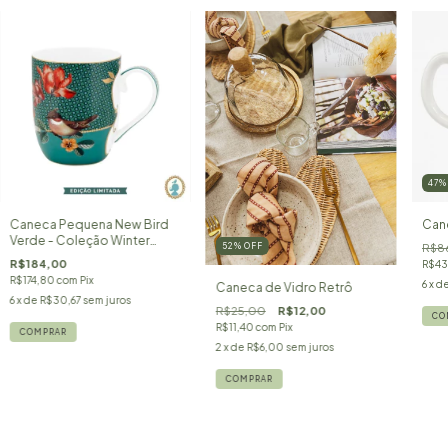
47
Caneca Pequena New Bird
Can
Verde - Coleção Winter
R$8
52
%
OFF
Wonderland - Pip Studio
R$184,00
R$43
R$174,80
com
Pix
6
x d
Caneca de Vidro Retrô
6
x de
R$30,67
sem juros
R$25,00
R$12,00
R$11,40
com
Pix
2
x de
R$6,00
sem juros