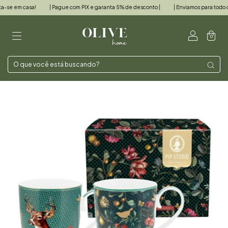
sa!
| Pague com PIX e garanta 5% de desconto |
| Enviamos para todo o Brasil |
0