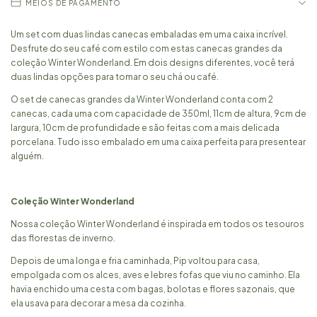
MEIOS DE PAGAMENTO
Um set com duas lindas canecas embaladas em uma caixa incrível.
Desfrute do seu café com estilo com estas canecas grandes da
coleção Winter Wonderland. Em dois designs diferentes, você terá
duas lindas opções para tomar o seu chá ou café.
O set de canecas grandes da Winter Wonderland conta com 2
canecas, cada uma com capacidade de 350ml, 11cm de altura, 9cm de
largura, 10cm de profundidade e são feitas com a mais delicada
porcelana. Tudo isso embalado em uma caixa perfeita para presentear
alguém.
Coleção Winter Wonderland
Nossa coleção Winter Wonderland é inspirada em todos os tesouros
das florestas de inverno.
Depois de uma longa e fria caminhada, Pip voltou para casa,
empolgada com os alces, aves e lebres fofas que viu no caminho. Ela
havia enchido uma cesta com bagas, bolotas e flores sazonais, que
ela usava para decorar a mesa da cozinha.