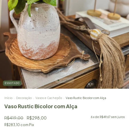
ESGOTADO
Início
.
Decoração
.
Vasos e Cachepôs
.
Vaso Rustic Bicolor com Alça
Vaso Rustic Bicolor com Alça
R$419,00
R$298,00
6
x de
R$49,67
sem juros
R$283,10
com
Pix