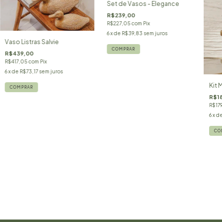
Set de Vasos - Elegance
R$239,00
R$227,05
com
Pix
6
x de
R$39,83
sem juros
Vaso Listras Salvie
R$439,00
R$417,05
com
Pix
6
x de
R$73,17
sem juros
Kit 
R$1
R$17
6
x d