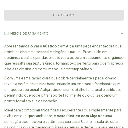
MEIOS DE PAGAMENTO
Apresentamos o
Vaso Rústico com Alça
, uma peça encantadora que
combina charme artesanal e elegância natural. Produzido em
cerâmica de alta qualidade, este vaso exibe um acabamento orgânico
que ressalta sua textura única, tornando-o perfeito para quem aprecia
a beleza do rústico com um toque contemporâneo.
Com uma esmaltação clara que cobre parcialmente a peça, o vaso
revela a cerâmica crua na base, criando um contraste fascinante que
enriquece seu visual. A alça adiciona um detalhe funcional e estiloso,
permitindo que você o transporte facilmente ou o utilize como um
ponto focal em sua decoração.
Ideal para compor arranjos florais exuberantes ou simplesmente para
exibir em qualquer ambiente, o
Vaso Rústico com Alça
traz uma
sensação acolhedora e autêntica a sua casa. Use-o na sala de estar,
na cozinha ou até mesmo em áreas externas, e deixe que sua presença