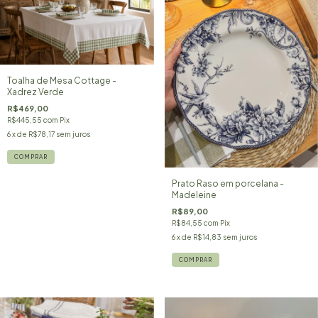
Toalha de Mesa Cottage -
Xadrez Verde
R$469,00
R$445,55
com
Pix
6
x de
R$78,17
sem juros
Prato Raso em porcelana -
Madeleine
R$89,00
R$84,55
com
Pix
6
x de
R$14,83
sem juros